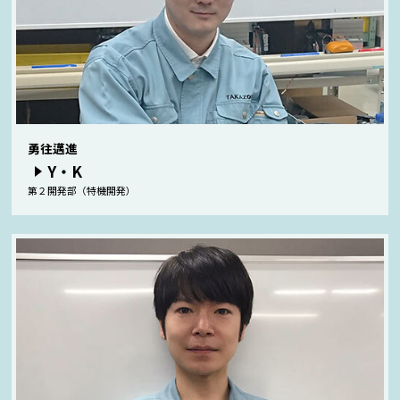
勇往邁進
Y・K
第２開発部（特機開発）